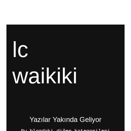
[BAŞARILAR]
[BÜYÜMEYE DAVET]
[MAĞAZA]
lc
waikiki
Yazılar Yakında Geliyor
Bu blogdaki diğer kategorileri