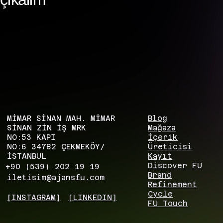
MİMAR SİNAN MAH. MİMAR
Blog
SİNAN ZIN İŞ MRK
Mağaza
NO:53 KAPI
İçerik
NO:6 34782 ÇEKMEKÖY/
Üreticisi
İSTANBUL
Kayıt
Discover FU
+90 (539) 202 19 19
Brand
iletisim@ajansfu.com
Refinement
Cycle
[INSTAGRAM]
[LINKEDIN]
FU Touch