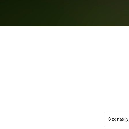
Size nasıl y