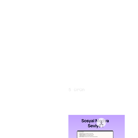
[BAŞARILAR]
[BÜYÜMEYE DAVET]
[MAĞAZA]
Ana Sayfa
Sosyal Medya Kitapçıkları
Göz At:
Sosyal Medya
Kitapçıkları
Tüm Ürünler
Grafik
5 ürün
Tasarım
Kitapçıkları
Sırala:
Önerilen
İşletme
Kitapçıkları
Marka
Tasarımı
Kitapçıkları
Pazarlama &