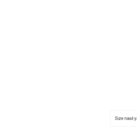
Size nasıl y