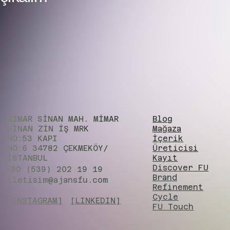
MİMAR SİNAN MAH. MİMAR
Blog
SİNAN ZIN İŞ MRK
Mağaza
NO:53 KAPI
İçerik
NO:6 34782 ÇEKMEKÖY/
Üreticisi
İSTANBUL
Kayıt
Discover FU
+90 (539) 202 19 19
Brand
iletisim@ajansfu.com
Refinement
Cycle
[INSTAGRAM]
[LINKEDIN]
FU Touch