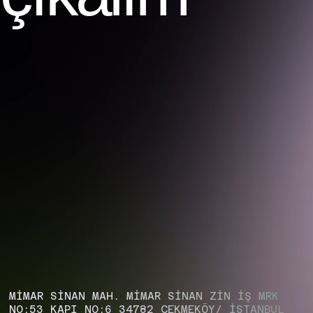
MİMAR SİNAN MAH. MİMAR SİNAN ZIN İŞ MRK
NO:53 KAPI NO:6 34782 ÇEKMEKÖY/ İSTANBUL