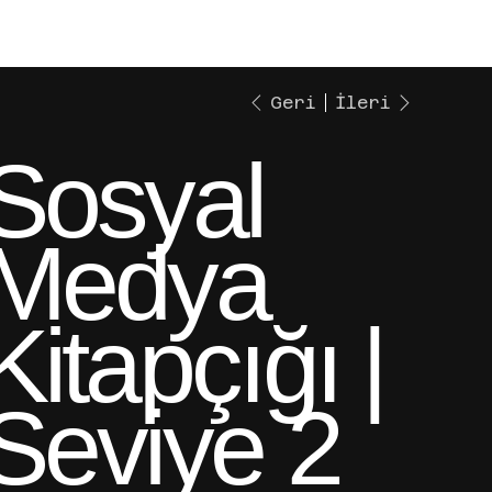
福
Geri
İleri
Sosyal
Medya
Kitapçığı |
Seviye 2