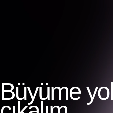
Büyüme yolc
çıkalım