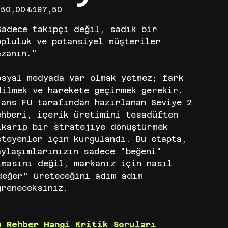
inal
İndirimli
250,00
₺187,50
fiyat
Sadece takipçi değil, sadık bir
opluluk ve potansiyel müşteriler
azanın."
osyal medyada var olmak yetmez; fark
dilmek ve harekete geçirmek gerekir.
jans FU tarafından hazırlanan Seviye 2
ehberi, içerik üretimini tesadüften
ıkarıp bir stratejiye dönüştürmek
steyenler için kurgulandı. Bu etapta,
aylaşımlarınızın sadece "beğeni"
lmasını değil, markanız için nasıl
değer" üreteceğini adım adım
ğreneceksiniz.
u Rehber Hangi Kritik Soruları