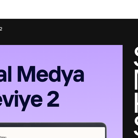
[BAŞARILAR]
[BÜYÜMEYE DAVET]
[MAĞAZA]
2