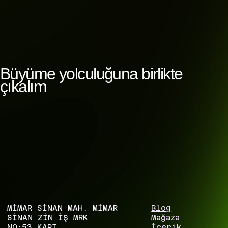
Büyüme yolculuğuna birlikte
çıkalım
MİMAR SİNAN MAH. MİMAR
Blog
SİNAN ZIN İŞ MRK
Mağaza
NO:53 KAPI
İçerik