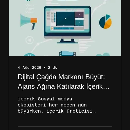
edilmesi gereken temel
hususlar şunlardır: 1.
Biyografilerde Ünvan
Kullanımı ve Akademik
Etiketler Kabul Gören
Ünvanlar: Biyografinizde
"Koç", "Danışman", "Uzman",
"Astrolog" veya "Numerolog"
gibi ifadeleri
yazabilirsiniz. Bu
unvanların...
4 Ağu 2026
∙
2
dk.
Dijital Çağda Markanı Büyüt:
Ajans Ağına Katılarak İçerik
Üreticiliğinde Nasıl Zirveye
içerik Sosyal medya
Çıkarsın?
ekosistemi her geçen gün
büyürken, içerik üreticisi
(influencer/creator) olarak
öne çıkmak ve bu işi
sürdürülebilir bir kariyere