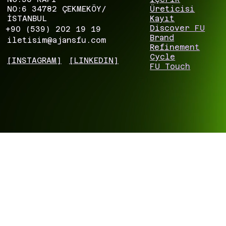
NO:6 34782 ÇEKMEKÖY/
Üreticisi
İSTANBUL
Kayıt
Discover FU
+90 (539) 202 19 19
Brand
iletisim@ajansfu.com
Refinement
Cycle
[INSTAGRAM]
[LINKEDIN]
FU Touch