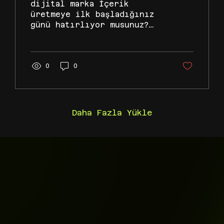
dijital marka İçerik
üretmeye ilk başladığınız
günü hatırlıyor musunuz?
Belki sadece bir tutkuyu
paylaşmak, insanlara ilham
vermek ya da kamera
karşısında kendiniz olmak
0
0
içi bir yola çıktınız. İlk
beğeni, ilk yorum, ilk
1.000 takipçi... O heyecan
paha biçilemezdi. Ancak
Daha Fazla Yükle
zamanla işler değişti.
Takipçi sayınız arttıkça
sorumluluklarınız da
katlanarak büyüdü. Bugün
geldiğiniz noktada
kendinizi sadece bir
"içerik üreticisi" olarak
değil; aynı zamanda kendi
şirketinin metin yazarı,
video...