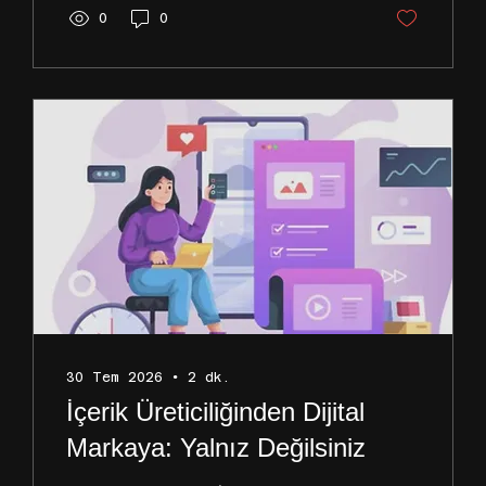
dönüştürmek her zamankinden
0
0
daha fazla strateji
gerektiriyor. Kaliteli
içerik üretmek işin sadece
ilk adımı. Peki markalarla
doğru iş birliklerini
kurmak, sözleşme
süreçlerini yönetmek ve
algoritmaların ötesine
geçerek gelirinizi
ölçeklendirmek için ne
yapmalısınız? İşte tam bu
noktada, doğru bir ajans
ağına dahil olmak
yeteneğinizi profesyonel...
30 Tem 2026
∙
2
dk.
İçerik Üreticiliğinden Dijital
Markaya: Yalnız Değilsiniz