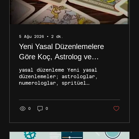
5 Ağu 2026
∙
2
dk.
Yeni Yasal Düzenlemelere
Göre Koç, Astrolog ve
Danışmanların Biyografi ve
yasal düzenleme Yeni yasal
Reklam Sınırları
düzenlemeler; astrologlar,
numerologlar, spritüel
danışmanlar ve yaşam
koçlarının sosyal medya
biyografileri ile hizmet
tanıtımlarında ciddi
0
0
kısıtlamalar ve kurallar
getirmiştir. Mevzuatın
getirdiği yükümlülükler
doğrultusunda dikkat