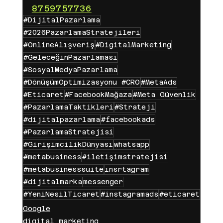
8759757736
#DijitalPazarlama
#2026PazarlamaStratejileri
#OnlineAlışveriş
#DigitalMarketing
#GeleceğinPazarlaması
#SosyalMedyaPazarlama
#DönüşümOptimizasyonu #CRO
#MetaAds
#Eticaret
#FacebookMağaza
#Meta Güvenlik
#PazarlamaTaktikleri
#Strateji
#dijitalpazarlama
#facebookads
#PazarlamaStratejisi
#GirişimcilikDünyası
whatsapp
#metabusiness
#iletişimstratejisi
#metabusinesssuite
ınsrtagram
#dijitalmarka
messenger
#YeniNesilTicaret
#instagramads
#eticaret
Google
digital marketing