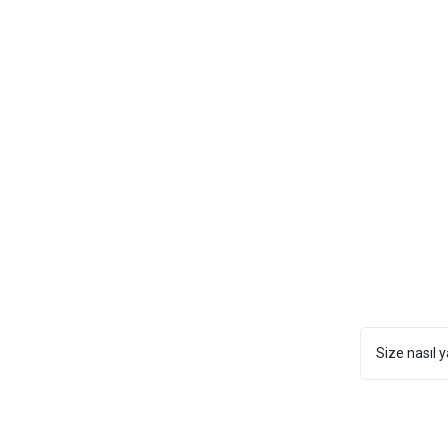
Size nasıl y