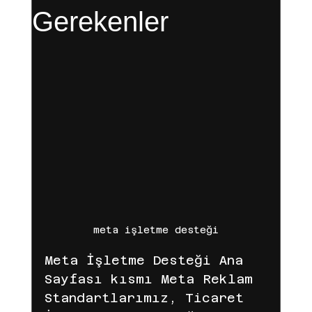
Gerekenler
Gelir Ortaklığı
Dijital Pazarlama
Facebook
digital marketing
reklam süreci
fenomen reklamları
meta işletme desteği
Meta İşletme Desteği Ana 
reklam yönetimi
iyzico
Sayfası kısmı Meta Reklam 
Standartlarımız, Ticaret 