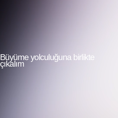
Büyüme yolculuğuna birlikte
çıkalım