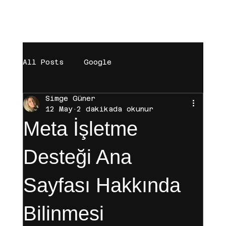
[BAŞARILAR]
[BÜYÜMEYE DAVET]
[MAĞAZA]
All Posts
Google
Simge Güner
digital marketing
Trendyol
12 May
2 dakikada okunur
Meta İşletme
Brand
Sosyal Medya
Desteği Ana
Sayfası Hakkında
Influencer
Instagram
Bilinmesi
Hepsiburada
Tiktok