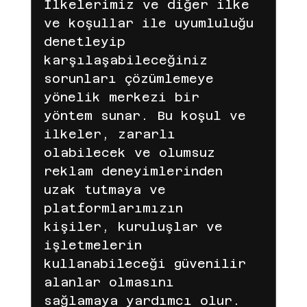
İlkelerimiz ve diğer ilke 
Amazon
pinteresr
Pinterest
ve koşullar ile uyumluluğu 
denetleyip 
karşılaşabileceğiniz 
e mail
Ticaret
Shopify
sorunları çözümlemeye 
yönelik merkezi bir 
yöntem sunar. Bu koşul ve 
Meta
temu
TEMU
TEMU
ilkeler, zararlı 
olabilecek ve olumsuz 
reklam deneyimlerinden 
LC Waikiki için ajans blog yazıları
uzak tutmaya ve 
platformlarımızın 
kişiler, kuruluşlar ve 
LC Waikiki
lc waikiki
işletmelerin 
kullanabileceği güvenilir 
alanlar olmasını 
sağlamaya yardımcı olur.