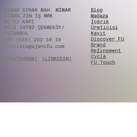
MİMAR SİNAN MAH. MİMAR
Blog
SİNAN ZIN İŞ MRK
Mağaza
NO:53 KAPI
İçerik
NO:6 34782 ÇEKMEKÖY/
Üreticisi
İSTANBUL
Kayıt
Discover FU
+90 (539) 202 19 19
Brand
iletisim@ajansfu.com
Refinement
Cycle
[INSTAGRAM]
[LINKEDIN]
FU Touch