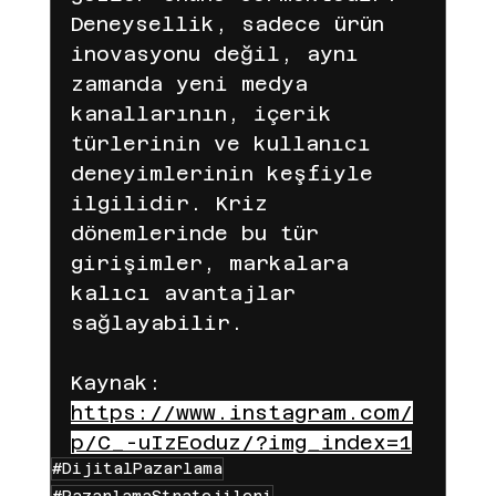
Deneysellik, sadece ürün 
inovasyonu değil, aynı 
zamanda yeni medya 
kanallarının, içerik 
türlerinin ve kullanıcı 
deneyimlerinin keşfiyle 
ilgilidir. Kriz 
dönemlerinde bu tür 
girişimler, markalara 
kalıcı avantajlar 
sağlayabilir.
Kaynak: 
https://www.instagram.com/
p/C_-uIzEoduz/?img_index=1
#DijitalPazarlama
#PazarlamaStratejileri