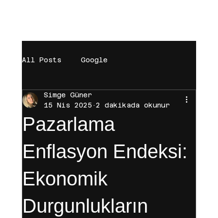
[BAŞARILAR]
[BÜYÜMEYE DAVET]
[MAĞAZA]
All Posts
Google
Simge Güner
digital marketing
Trendyol
15 Nis 2025
2 dakikada okunur
Pazarlama
Brand
Sosyal Medya
Enflasyon Endeksi:
Ekonomik
Influencer
Instagram
Durgunlukların
Hepsiburada
Tiktok