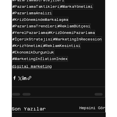
#PazarlamaTaktikleri
#MarkaYönetimi
#PazarlamaAnalizi
#KrizDönemindeMarkalaşma
#PazarlamaTrendleri
#ReklamBütçesi
#YerelPazarlama
#KrizDönemiPazarlama
#İçerikStratejisi
#MarketingInRecession
#KrizYönetimi
#ReklamKesintisi
#EkonomikDurgunluk
#MarketingInflationIndex
digital marketing
Hepsini Gör
Son Yazılar