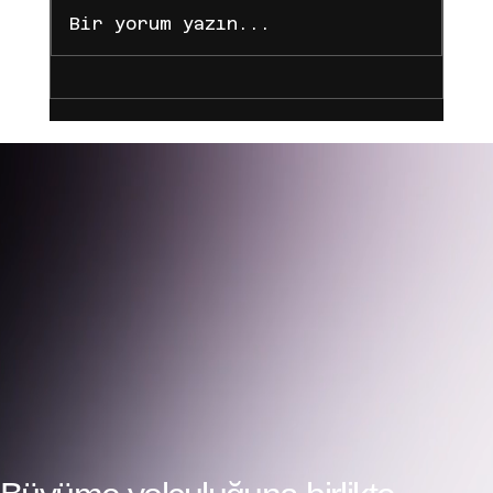
Bir yorum yazın...
Dijital Çağda Markanı Büyüt: Ajans
Ağına Katılarak İçerik Üreticiliğinde
Nasıl Zirveye Çıkarsın?