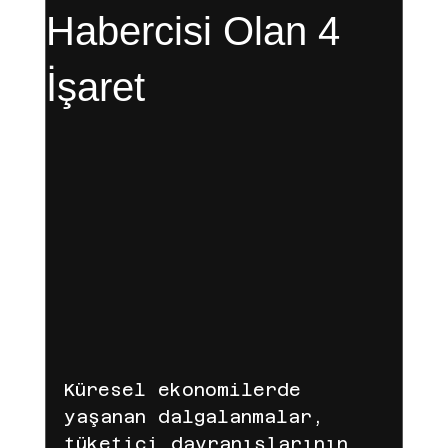
Habercisi Olan 4
İşaret
Gelir Ortaklığı
Dijital Pazarlama
Facebook
digital marketing
reklam süreci
fenomen reklamları
Küresel ekonomilerde 
reklam yönetimi
iyzico
yaşanan dalgalanmalar, 
tüketici davranışlarının 