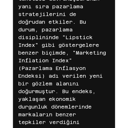
yanı sıra pazarlama 
Amazon
pinteresr
Pinterest
stratejilerini de 
doğrudan etkiler. Bu 
durum, pazarlama 
e mail
Ticaret
Shopify
disiplininde "Lipstick 
Index" gibi göstergelere 
benzer biçimde, "Marketing 
Meta
temu
TEMU
TEMU
Inflation Index" 
(Pazarlama Enflasyon 
Endeksi) adı verilen yeni 
LC Waikiki için ajans blog yazıları
bir gözlem alanını 
doğurmuştur. Bu endeks, 
yaklaşan ekonomik 
LC Waikiki
lc waikiki
durgunluk dönemlerinde 
markaların benzer 
tepkiler verdiğini 