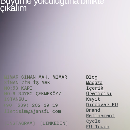
Büyüme yolculuğuna birlikte
çıkalım
MİMAR SİNAN MAH. MİMAR
Blog
SİNAN ZIN İŞ MRK
Mağaza
NO:53 KAPI
İçerik
NO:6 34782 ÇEKMEKÖY/
Üreticisi
İSTANBUL
Kayıt
Discover FU
+90 (539) 202 19 19
Brand
iletisim@ajansfu.com
Refinement
Cycle
[INSTAGRAM]
[LINKEDIN]
FU Touch