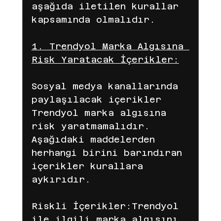
aşağıda iletilen kurallar 
kapsamında olmalıdır.
Gelir Ortaklığı
1. Trendyol Marka Algısına 
Risk Yaratacak İçerikler:
Dijital Pazarlama
Facebook
Sosyal medya kanallarında 
paylaşılacak içerikler 
Trendyol marka algısına 
digital marketing
reklam süreci
risk yaratmamalıdır. 
Aşağıdaki maddelerden 
herhangi birini barındıran 
fenomen reklamları
içerikler kurallara 
aykırıdır.
reklam yönetimi
iyzico
Riskli İçerikler:Trendyol 
ile ilgili marka algısını 