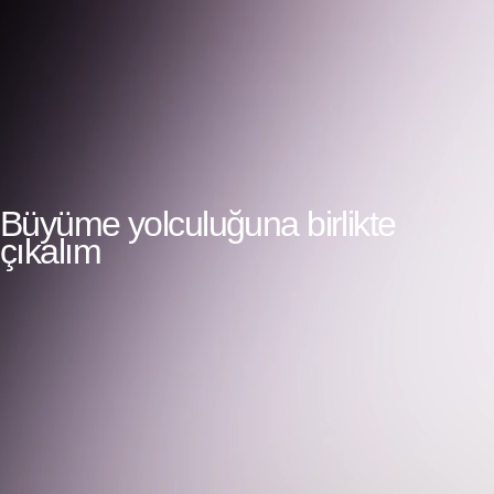
Büyüme yolculuğuna birlikte
çıkalım