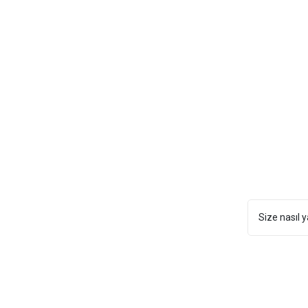
Size nasıl y