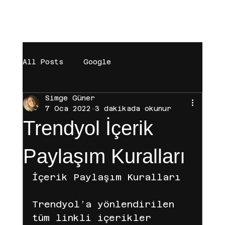
[BAŞARILAR]
[BÜYÜMEYE DAVET]
[MAĞAZA]
All Posts
Google
Simge Güner
digital marketing
Trendyol
7 Oca 2022
3 dakikada okunur
Trendyol İçerik
Brand
Sosyal Medya
Paylaşım Kuralları
İçerik Paylaşım Kuralları
Influencer
Instagram
Trendyol’a yönlendirilen 
tüm linkli içerikler 
Hepsiburada
Tiktok