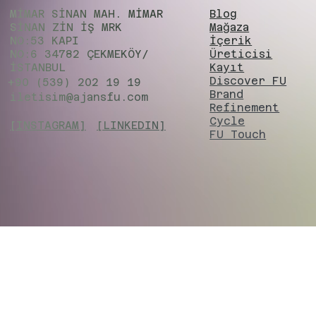
MİMAR SİNAN MAH. MİMAR
Blog
SİNAN ZIN İŞ MRK
Mağaza
NO:53 KAPI
İçerik
NO:6 34782 ÇEKMEKÖY/
Üreticisi
İSTANBUL
Kayıt
Discover FU
+90 (539) 202 19 19
Brand
iletisim@ajansfu.com
Refinement
Cycle
[INSTAGRAM]
[LINKEDIN]
FU Touch