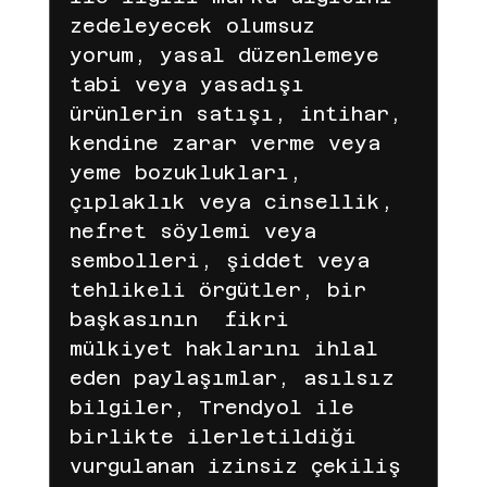
zedeleyecek olumsuz 
Amazon
pinteresr
Pinterest
yorum, yasal düzenlemeye 
tabi veya yasadışı 
ürünlerin satışı, intihar, 
e mail
Ticaret
Shopify
kendine zarar verme veya 
yeme bozuklukları, 
çıplaklık veya cinsellik, 
Meta
temu
TEMU
TEMU
nefret söylemi veya 
sembolleri, şiddet veya 
tehlikeli örgütler, bir 
LC Waikiki için ajans blog yazıları
başkasının  fikri 
mülkiyet haklarını ihlal 
eden paylaşımlar, asılsız 
LC Waikiki
lc waikiki
bilgiler, Trendyol ile 
birlikte ilerletildiği 
vurgulanan izinsiz çekiliş 