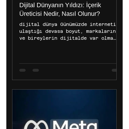
Dijital Dünyanın Yıldızı: İçerik
Üreticisi Nedir, Nasıl Olunur?
dijital dünya Günümüzde internetin
ulaştığı devasa boyut, markaların
ve bireylerin dijitalde var olma
savaşını da beraberinde getirdi. Bu
savaşın en güçlü silahı ise
şüphesiz ki "içerik". Peki,
internette karşımıza çıkan
videoları, yazıları ve görselleri
hazırlayan, dijital dünyanın gizli
kahramanları olan içerik üreticisi
tam olarak kimdir? Bu rehberimizde,
içerik üreticiliği hakkında merak
edilenleri, popüler içerik üretme
platformlarını ve bu alanda
başarılı olmanın sırlar