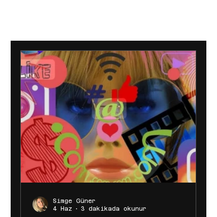
[BAŞARILAR]
[BÜYÜMEYE DAVET]
[MAĞAZA]
Simge Güner
4 Haz
3 dakikada okunur