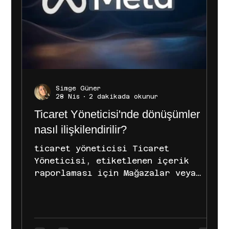
Simge Güner
28 Nis
2 dakikada okunur
Ticaret Yöneticisi'nde dönüşümler
nasıl ilişkilendirilir?
ticaret yöneticisi Ticaret
Yöneticisi, etiketlenen içerik
raporlaması için Mağazalar veya
Facebook Marketplace gibi Meta
teknolojilerindeki dönüşümler için
son temas noktasına göre reklam
tercihli bir ilişkilendirme modeli