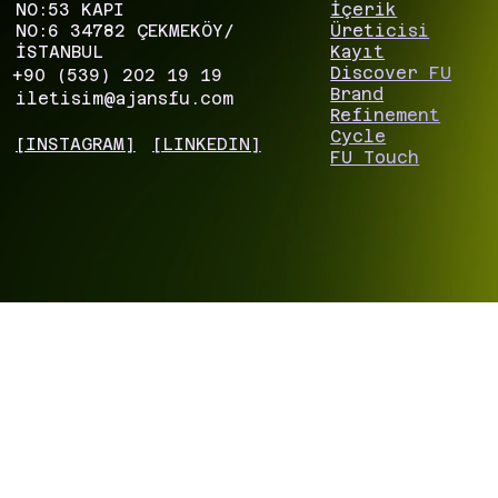
NO:53 KAPI
İçerik
NO:6 34782 ÇEKMEKÖY/
Üreticisi
İSTANBUL
Kayıt
Discover FU
+90 (539) 202 19 19
Brand
iletisim@ajansfu.com
Refinement
Cycle
[INSTAGRAM]
[LINKEDIN]
FU Touch