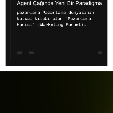
Agent Çağında Yeni Bir Paradigma
pazarlama Pazarlama dünyasının
kutsal kitabı olan "Pazarlama
Hunisi" (Marketing Funnel)
parçalanıyor. Yıllardır aşina
olduğumuz; tüketicinin tek tek ürün
aradığı, karşılaştırdığı, kullanıcı
yorumları arasında kaybolduğu ve
nihayetinde karar verdiği o lineer
yolculuk artık tarih oluyor. Bugün,
huninin daraldığına değil, bizzat
yok olduğuna şahitlik ediyoruz.
Peki, bu boşluğu ne dolduruyor?
Karar Süreci Bir "Prompt"un İçine
Sıkışıyor Eskiden tüketici, huninin
en üstünden girer