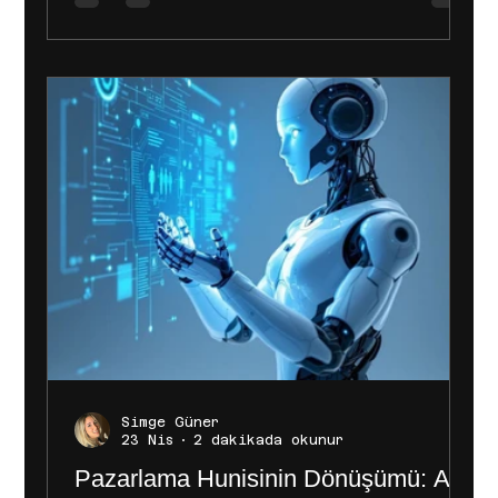
kullanır. Bu ilişkilendirme
mantığı, ürün etiketleri olan
reklamlara ve ürünlerin
etiketlendiği içeriklere
(gönderiler ve hikayeler)
uygulanır. Bağlı veri
kaynaklarındaki (ör. Meta Pikseli
ve SDK) olayların site, uygulama ve
çevrimdışı olaylar raporlaması i
Simge Güner
23 Nis
2 dakikada okunur
Pazarlama Hunisinin Dönüşümü: AI