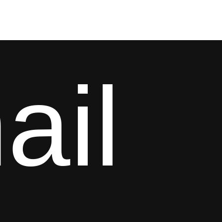
[BAŞARILAR]
[BÜYÜMEYE DAVET]
[MAĞAZA]
ail