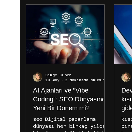
Simge Güner
18 May
2 dakikada okunur
AI Ajanları ve "Vibe
Dev
Coding": SEO Dünyasında
kıs
Yeni Bir Dönem mi?
gid
seo Dijital pazarlama
kıs
dünyası her birkaç yılda
bır