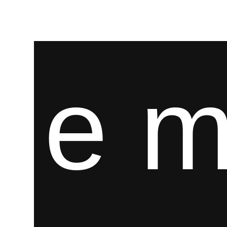
EST. 2021
e m