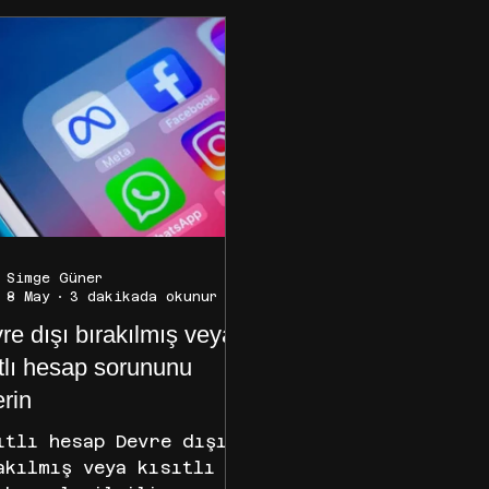
Simge Güner
8 May
3 dakikada okunur
re dışı bırakılmış veya
ıtlı hesap sorununu
erin
ıtlı hesap Devre dışı
akılmış veya kısıtlı