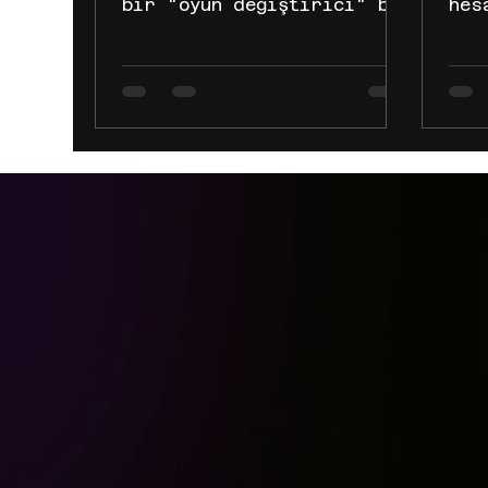
bir "oyun değiştirici" bir
hes
gelişmeyle sarsılır. Ancak
sor
2026 itibarıyla karşı
Kap
karşıya olduğumuz dönüşüm,
kıs
sadece bir algoritma
ilg
güncellemesi değil;
içi
internetin dokusunun
Met
değişmesidir. Meta
Say
Research’ün son
Gen
yayınlarında (AIRA₂,
gid
HyperAgents) sıkça
kıs
vurgulanan AI Ajanları ve
Nel
yazılım dünyasını kasıp
kıs
kavuran Vibe Coding, SEO
açı
stratejilerimizi kökten
adı
değiştirmek üzere. 1. Vibe
şun
Coding Nedir? SEO ile Ne
bir
İlgisi Var? OpenAI
ist
kurucularından Andrej K
ona