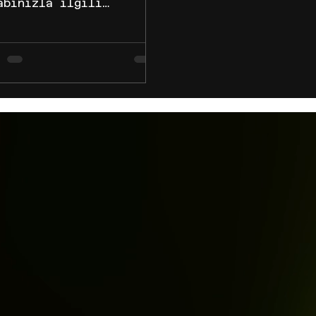
abınızla ilgili
unları giderin
atılmış veya
ıtlanmış hesabınızla
ili sorunları gidermek
n: Bir bilgisayarda
a İşletme Desteği Ana
fası'na gidin. Hesaba
el Bakış kısmında sorun
ermek istediğiniz
ıtlı hesaba tıklayın.
er yapabilirsin?
mını bulun ve aşağıda
klanan tavsiye edilen
mları izleyin. Sizden
lardan birini veya
kaçını yapmanızı
eyebiliriz: Kimliğinizi
ylayın Doğrulam