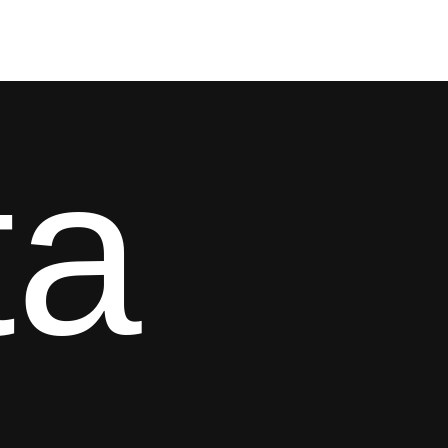
[BAŞARILAR]
[BÜYÜMEYE DAVET]
[MAĞAZA]
ta