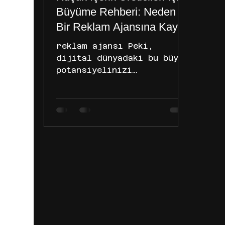
olurdu? İş
eko
Büyüme Rehberi: Neden
bir
Bir Reklam Ajansına Kayıt
Olmalısınız?
reklam ajansı Peki,
dijital dünyadaki bu büyük
potansiyelinizi
profesyonel bir iş
birliğine ve düzenli
gelire dönüştürmeye hazır
mısınız? İşte tam bu
noktada bir reklam ajansı
ile çalışmak,
kariyerinizde dönüm
noktası olabilir. 1.
Markalara Ulaşma
Bariyerini Ortadan
Kaldırın Bir içerik
üreticisi olarak en büyük