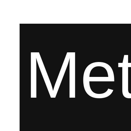
EST. 2021
Me