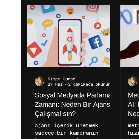
Simge Güner
27 Haz
2 dakikada okunur
Sosyal Medyada Parlama
Met
Zamanı: Neden Bir Ajansla
Al: 
Çalışmalısın?
Ned
Aja
ajans İçerik üretmek;
met
sadece bir kameranın
hız