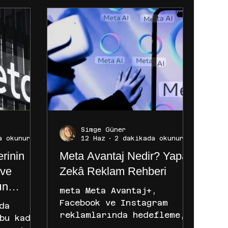
Simge Güner
a okunur
12 Haz
2 dakikada okunur
erinin
Meta Avantaj Nedir? Yapay
 ve
Zekâ Reklam Rehberi
ın
meta Meta Avantaj+,
Facebook ve Instagram
da
reklamlarında hedefleme,
bu kadar
bütçe yönetimi, kreatif