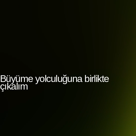
Büyüme yolculuğuna birlikte
çıkalım