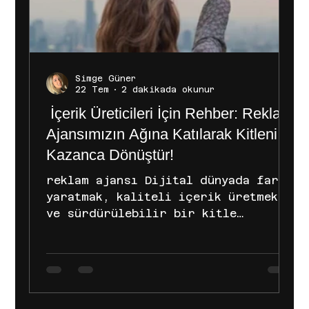
Simge Güner
22 Tem
2 dakikada okunur
İçerik Üreticileri İçin Rehber: Reklam
Ajansımızın Ağına Katılarak Kitleni
Kazanca Dönüştür!
reklam ajansı Dijital dünyada fark
yaratmak, kaliteli içerik üretmek
ve sürdürülebilir bir kitle
yakalamak büyük bir emek
gerektiriyor. Peki, gecenizi
gündüzünüze katarak ürettiğiniz bu
içerikleri doğru markalarla
buluşturup dijital kariyerinizde