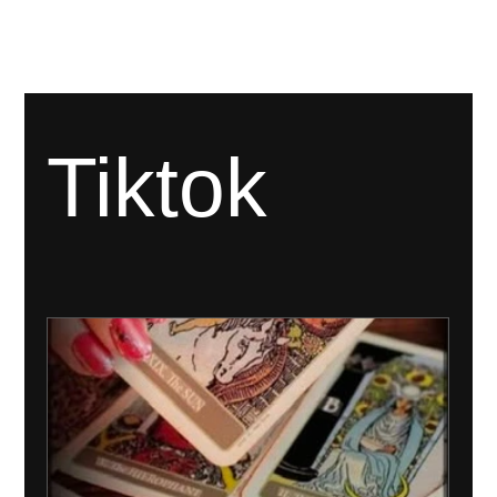
[BAŞARILAR]
[BÜYÜMEYE DAVET]
[MAĞAZA]
Tiktok