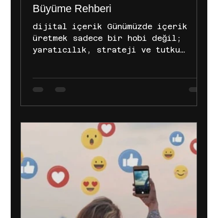
Büyüme Rehberi
dijital içerik Günümüzde içerik
üretmek sadece bir hobi değil;
yaratıcılık, strateji ve tutku
gerektiren profesyonel bir iş. Her
gün yeni bir trendin doğduğu,
algoritmaların sürekli değiştiği
dijital medyada özgün kalmak ve
aynı zamanda markaların dikkatini
çekmek büyük bir emek istiyor.
Peki, sadece içerik üretmeye
odaklanıp kalan tüm operasyonel
yükü güvenilir bir ekibe devretmeye
ne dersin? Eğer sen de "İçeriklerim
harika ama markalara nasıl
ulaşacağımı bilmiyorum" veya "S