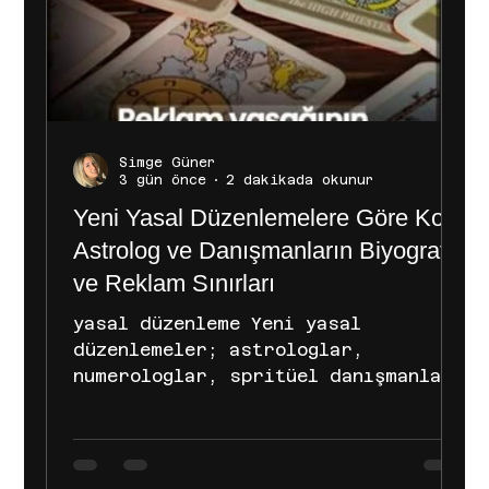
Simge Güner
3 gün önce
2 dakikada okunur
Yeni Yasal Düzenlemelere Göre Koç,
Astrolog ve Danışmanların Biyografi
ve Reklam Sınırları
yasal düzenleme Yeni yasal
düzenlemeler; astrologlar,
numerologlar, spritüel danışmanlar
ve yaşam koçlarının sosyal medya
biyografileri ile hizmet
tanıtımlarında ciddi kısıtlamalar
ve kurallar getirmiştir. Mevzuatın