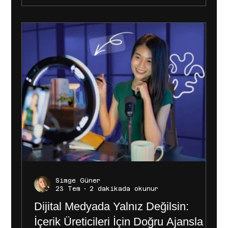
getirdiği yükümlülükler
doğrultusunda dikkat edilmesi
gereken temel hususlar şunlardır:
1. Biyografilerde Ünvan Kullanımı
ve Akademik Etiketler Kabul Gören
Ünvanlar: Biyografinizde "Koç",
"Danışman", "Uzman", "Astrolog"
veya "Numerolog" gibi ifadeleri
yazabilirsin
Simge Güner
23 Tem
2 dakikada okunur
Dijital Medyada Yalnız Değilsin:
İçerik Üreticileri İçin Doğru Ajansla