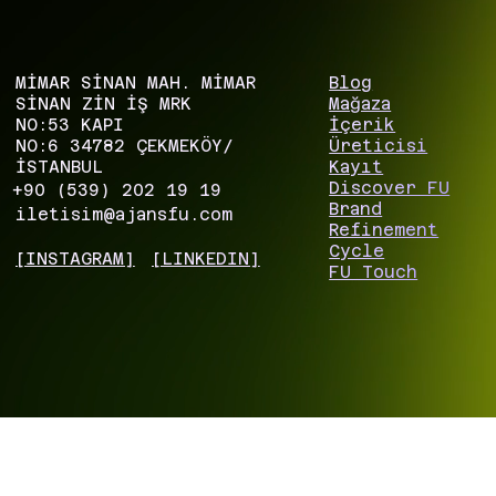
MİMAR SİNAN MAH. MİMAR
Blog
SİNAN ZIN İŞ MRK
Mağaza
NO:53 KAPI
İçerik
NO:6 34782 ÇEKMEKÖY/
Üreticisi
İSTANBUL
Kayıt
Discover FU
+90 (539) 202 19 19
Brand
iletisim@ajansfu.com
Refinement
Cycle
[INSTAGRAM]
[LINKEDIN]
FU Touch