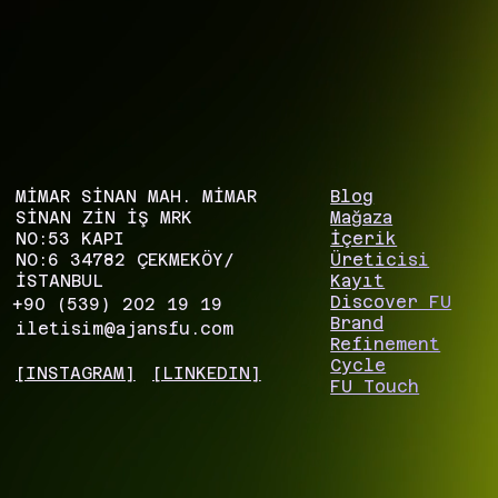
MİMAR SİNAN MAH. MİMAR
Blog
SİNAN ZIN İŞ MRK
Mağaza
NO:53 KAPI
İçerik
NO:6 34782 ÇEKMEKÖY/
Üreticisi
İSTANBUL
Kayıt
Discover FU
+90 (539) 202 19 19
Brand
iletisim@ajansfu.com
Refinement
Cycle
[INSTAGRAM]
[LINKEDIN]
FU Touch