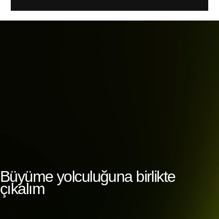
Büyüme yolculuğuna birlikte
çıkalım