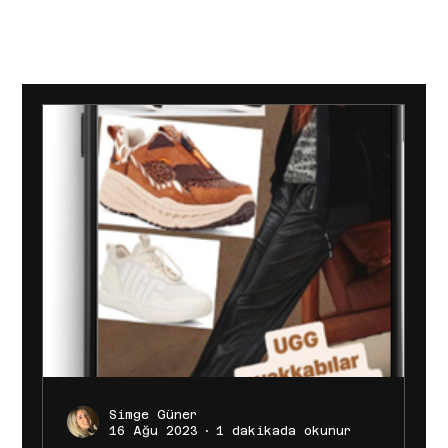
[BAŞARILAR]
[BÜYÜMEYE DAVET]
[MAĞAZA]
Simge Güner
16 Ağu 2023
1 dakikada okunur