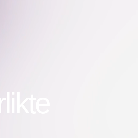
nluluklar
likte