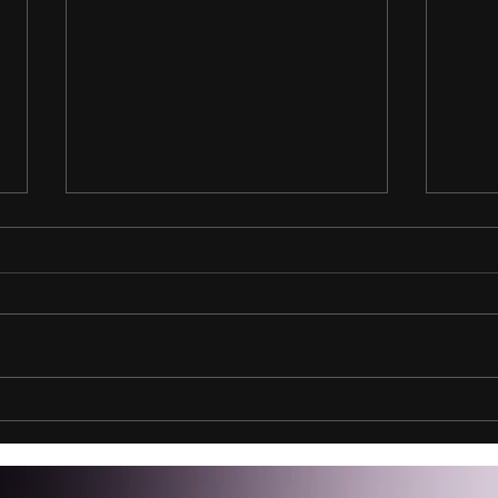
İçerik Üreticiliğinden Dijital
Tica
Markaya: Yalnız Değilsiniz
Medy
Döne
Payl