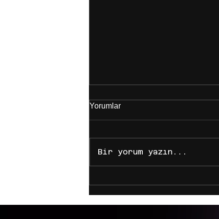
Yorumlar
Bir yorum yazın...
Dijital Çağda Markanı Büyüt:
Ajans Ağına Katılarak İçerik
Üreticiliğinde Nasıl Zirveye
Çıkarsın?