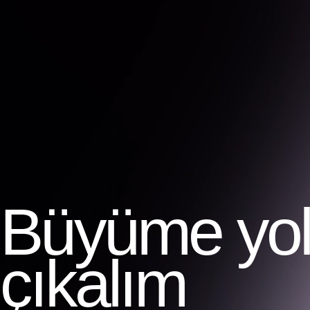
Büyüme yolc
çıkalım