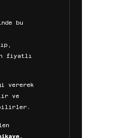
inde bu 
şıp, 
n fiyatlı 
gi vererek 
lir ve 
bilirler.
len 
hikaye, 