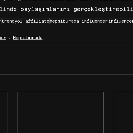
linde paylaşımlarını gerçekleştirebil
r
trendyol affiliate
hepsiburada influencer
influence
cer
Hepsiburada