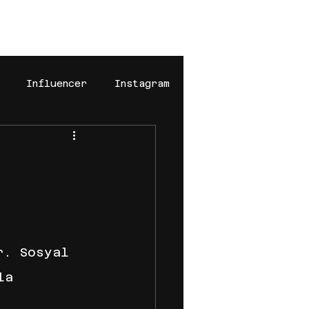
福
Influencer
Instagram
k
digital marketing
n
pinteresr
Pinterest
iki için ajans blog yazıları
r. Sosyal 
la 