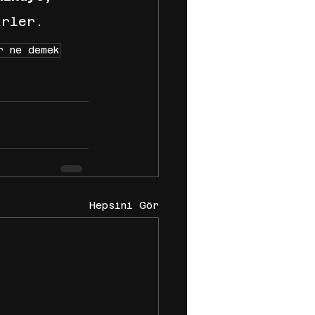
irler.
r ne demek
Hepsini Gör