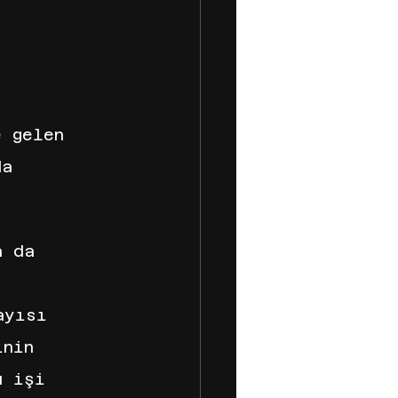
e gelen 
da 
a da 
ayısı 
inin 
u işi 