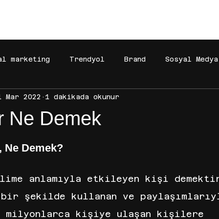
[BAŞARILAR]
[BÜYÜMEYE DAVET]
[MAĞAZA]
al marketing
Trendyol
Brand
Sosyal Medya
1 Mar 2022
1 dakikada okunur
Gelir Ortaklığı
Dijital Pazarlama
Faceboo
er Ne Demek
 reklamları
reklam yönetimi
iyzico
Amazo
r, Ne Demek?
pify
Meta
temu
TEMU
TEMU
LC Waik
elime anlamıyla etkileyen kişi demekti
 bir şekilde kullanan ve paylaşımlarıy
a milyonlarca kişiye ulaşan kişilere 