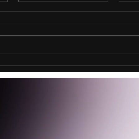
Dijital Çağda Markanı Büyüt:
İçeri
Ajans Ağına Katılarak İçerik
Mark
Üreticiliğinde Nasıl Zirveye
Çıkarsın?