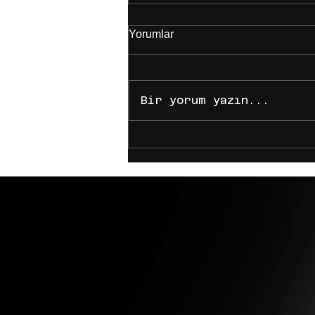
Yorumlar
Bir yorum yazın...
İçerik Üreticileri Neden Bir
Ajansla Çalışmalı? Dijitalde
Büyümenin ve Kazancı
Katlamanın Yolları