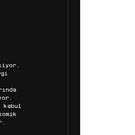
kiyor. 
rgi 
rında 
yor. 
n kabul 
komik 
r.