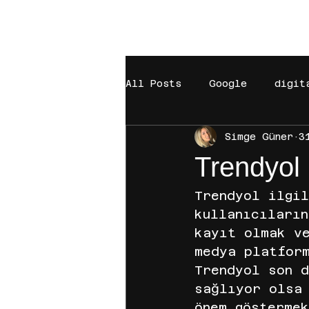
EST. 2021
All Posts
Google
digit
Simge Güner
3
Hepsiburada
Tiktok
Trendyol 
reklam süreci
fenomen
Trendyol ilgi
kullanıcıları
kayıt olmak v
e mail
Ticaret
Sho
medya platfor
Trendyol son d
sağlıyor olsa 
LC Waikiki
lc waikiki
önem gösterme