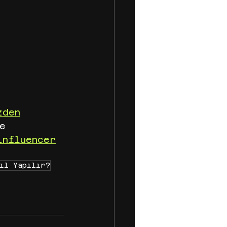
zden
e 
influencer
ıl Yapılır?