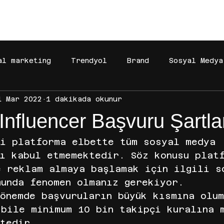
[BAŞARILAR]
[BÜYÜMEYE DAVET]
[MAĞAZA]
al marketing
Trendyol
Brand
Sosyal Medya
1 Mar 2022
1 dakikada okunur
Gelir Ortaklığı
Dijital Pazarlama
Faceboo
Influencer Başvuru Şartla
 reklamları
reklam yönetimi
iyzico
Amazo
li platforma elbette tüm sosyal medya 
nı kabul etmemektedir. Söz konusu plat
e reklam almaya başlamak için ilgili s
pify
Meta
temu
TEMU
TEMU
LC Waik
munda fenomen olmanız gerekiyor.
önemde başvuruların büyük kısmına olum
bile minimum 10 bin takipçi kuralına 
ktedir.