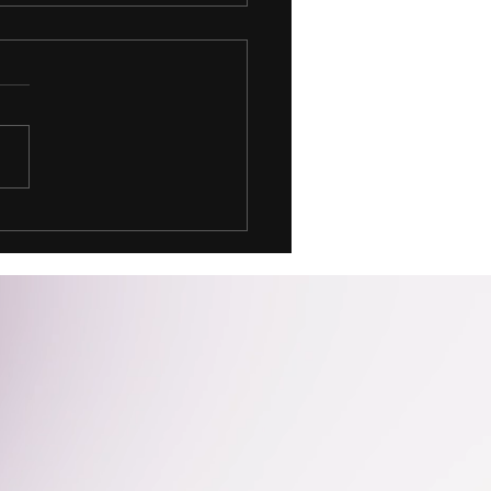
k Üreticiliğinden Dijital
aya: Yalnız Değilsiniz