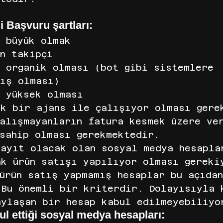
ği Başvuru şartları:
n büyük olmak
n takipçi
n organik olması (bot gibi sistemlere 
mış olması)
n yüksek olması
ak bir ajans ile çalışıyor olması gere
çalışmayanların fatura kesmek üzere ve
 sahip olması gerekmektedir.
kayıt olacak olan sosyal medya hesapla
ak ürün satışı yapılıyor olması gereki
ürün satış yapmamış hesaplar bu açıda
 Bu önemli bir kriterdir. Dolayısıyla 
aylaşan bir hesap kabul edilmeyebiliyo
l ettiği sosyal medya hesapları: