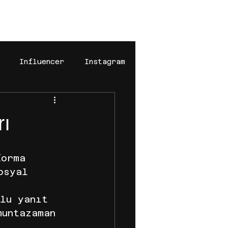
福
Influencer
Instagram
k
digital marketing
rı
n
pinteresr
Pinterest
forma 
osyal 
iki için ajans blog yazıları
lu yanıt 
muntazaman 