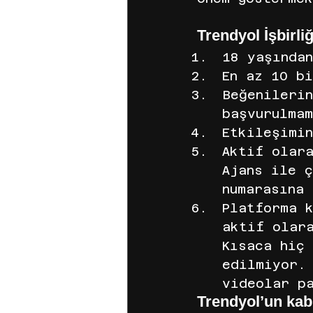
Trendyol İşbirli
18 yaşında
En az 10 bi
Beğenileri
başvurulma
Etkileşimi
Aktif olar
Ajans ile 
numarasına
Platforma 
aktif olar
Kısaca hiç 
edilmiyor.
videolar p
Trendyol’un kabu