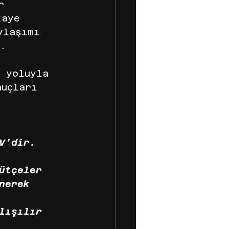
r 
kaye 
ylaşımı 
r.
l yoluyla 
nuçları 
V'dir. 
ütçeler 
nerek 
lışılır 