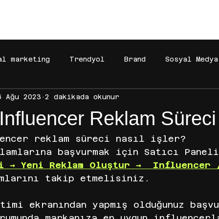
[BAŞARILAR]
[BÜYÜMEYE DAVET]
[MAĞAZA]
al marketing
Trendyol
Brand
Sosyal Medya
6 Ağu 2023
2 dakikada okunur
Gelir Ortaklığı
Dijital Pazarlama
Faceboo
Influencer Reklam Süreci
 reklamları
reklam yönetimi
iyzico
Amazo
uencer reklam süreci nasıl işler?
lamlarına başvurmak için Satıcı Paneli
i → Yeni Reklam Oluştur →  Influencer 
pify
Meta
temu
TEMU
TEMU
LC Waik
mlarını takip etmelisiniz. 
timi ekranından yapmış olduğunuz başvu
rumunda markanıza en uygun influencerl