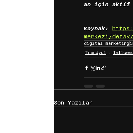
an için aktif
Kaynak: 
https
merkezi/detay
digital marketing
i
Trendyol
Influen
Son Yazılar