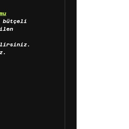
mu
 bütçeli 
ilen 
lirsiniz. 
z.