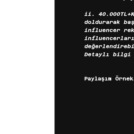
ii. 40.000TL+
doldurarak ba
influencer re
influencerlar
değerlendireb
Detaylı bilgi
Paylaşım Örnek