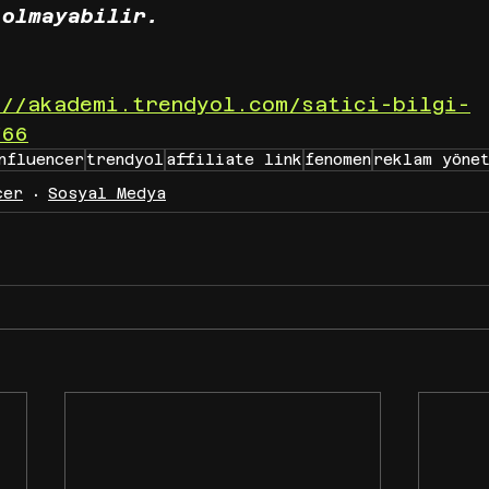
 olmayabilir.
://akademi.trendyol.com/satici-bilgi-
/66
nfluencer
trendyol
affiliate link
fenomen
reklam yöne
cer
Sosyal Medya