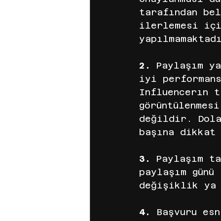
tarafından bel
ilerlemesi içi
yapılmamaktad
2.
 Paylaşım ya
iyi performan
Influencerın t
görüntülenmesi
değildir. Dol
başına dikkat
3. 
Paylaşım t
paylaşım günü 
değişiklik ya
4. 
Başvuru esn