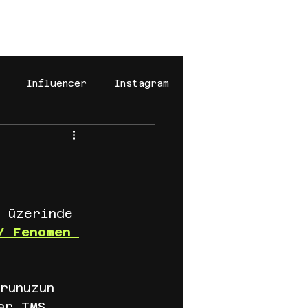
福
Influencer
Instagram
k
digital marketing
n
pinteresr
Pinterest
 üzerinde 
/ Fenomen 
iki için ajans blog yazıları
runuzun 
ar TMS 