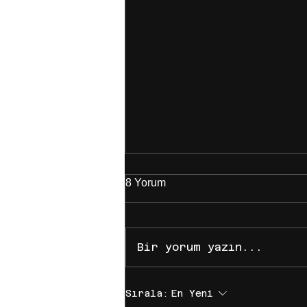
8 Yorum
Bir yorum yazın...
İçerik Üreticileri Neden Bir
Sırala:
En Yeni
Ajansla Çalışmalı? Dijitalde