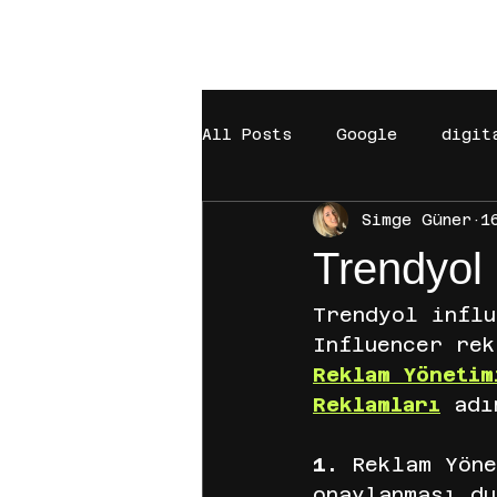
EST. 2021
All Posts
Google
digit
Simge Güner
1
Hepsiburada
Tiktok
Trendyol 
reklam süreci
fenomen
Trendyol infl
Influencer rek
Reklam Yönetim
e mail
Ticaret
Sho
Reklamları
adı
1. 
Reklam Yöne
LC Waikiki
lc waikiki
onaylanması du