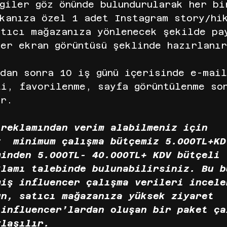
giler göz önünde bulundurularak her bi
rkanıza özel 1 adet Instagram story/hi
atıcı mağazanıza yönlenecek şekilde pa
er ekran görüntüsü şeklinde hazırlanı
dan sonra 10 iş günü içerisinde e-mai
i, favorilenme, sayfa görüntülenme so
ır.
 reklamından verim alabilmeniz için 
z  minimum çalışma bütçemiz 5.000TL+KD
minden 5.000TL- 40.000TL+ KDV bütçeli 
klamı talebinde bulunabilirsiniz. Bu b
miş influencer çalışma verileri incele
un, satıcı mağazanıza yüksek ziyaret 
 influencer’lardan oluşan bir paket ça
ylaşılır.