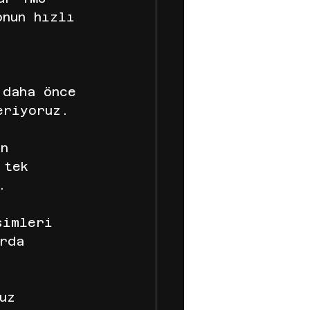
onun hızlı 
 daha önce 
eriyoruz. 
 
en 
 tek 
.
simleri 
rda 
uz 