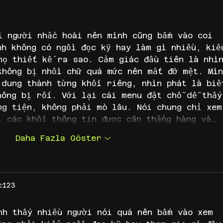
Danışmanların Biyografi ve
Üreti
Reklam Sınırları
Çıka
i người nhắc hoài nên mình cũng bấm vào coi 
nh không có ngồi đọc kỹ hay làm gì nhiều, kiể
họ thiết kế ra sao. Cảm giác đầu tiên là nhì
không bị nhồi chữ quá mức nên mắt đỡ mệt. Mìn
 dung thành từng khối riêng, nhìn phát là biế
hông bị rối. Với lại cái menu đặt chỗ dễ thấy
ng tiện, không phải mò lâu. Nói chung chỉ xem
ì các khối thông tin được căn thẳng hàng và…
Daha Fazla Göster
c123
nh thấy nhiều người nói quá nên bấm vào xem 