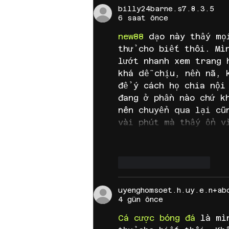
Büyümenin ve Kazancı
billy24barne.s7.8.3.5
Katlamanın Yolları
6 saat önce
new88
 dạo này thấy mọ
thử cho biết thôi. Mì
lướt nhanh xem trang 
khá dễ chịu, nền nã, 
để ý cách họ chia nội
đang ở phần nào chứ k
nên chuyển qua lại cũ
vài phút mà thấy ổn v
Beğen
Yanıtla
uyenghomsoet.h.uy.e.n+ab
4 gün önce
Cá cược bóng đá
 là mì