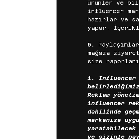
ürünler ve bil
influencer ma
hazırlar ve s
yapar. İçerikl
5. 
Paylaşımlar
mağaza ziyaret
size raporlan
i. Influencer
belirlediğimi
Reklam yöneti
influencer re
dahilinde geç
markanıza uyg
yaratabilecek
ve sizinle pa